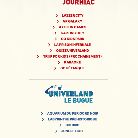
LAZZER CITY
VR GALAXY
AXE FUN GAMES
KARTING CITY
GO KIDS PARK
LA PRISON INFERNALE
QUIZZ UNIVERLAND
TRIIIP FOR KIDS (PROCHAINEMENT)
KARAOKÉ
GO PÉTANQUE
AQUARIUM DU PERIGORD NOIR
LABYRINTHE PREHISTORIQUE
BIG BIRD
JUNGLE GOLF